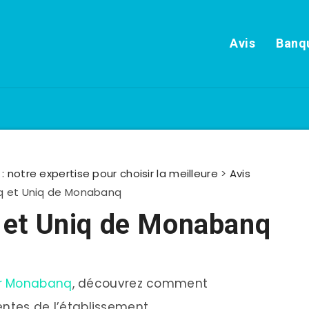
Avis
Banqu
: notre expertise pour choisir la meilleure
>
Avis
iq et Uniq de Monabanq
q et Uniq de Monabanq
ur Monabanq
, découvrez comment
rentes de l’établissement.