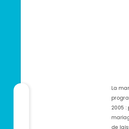
La ma
progra
2005 : 
mariage
de lai