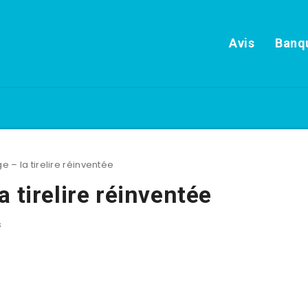
Avis
Banqu
 – la tirelire réinventée
 tirelire réinventée
s