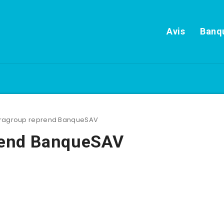
Avis
Banqu
agroup reprend BanqueSAV
rend BanqueSAV