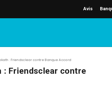
Avis
Banqu
liath : Friendsclear contre Banque Accord
 : Friendsclear contre