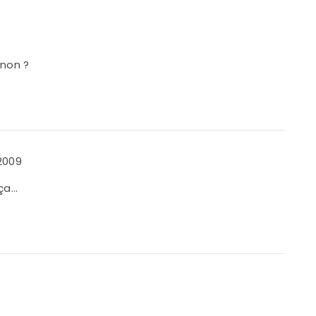
 non ?
2009
 ça…