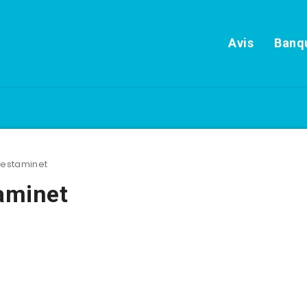
Avis
Banqu
: estaminet
taminet