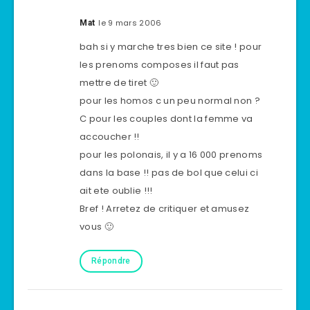
le 9 mars 2006
Mat
bah si y marche tres bien ce site ! pour
les prenoms composes il faut pas
mettre de tiret 🙂
pour les homos c un peu normal non ?
C pour les couples dont la femme va
accoucher !!
pour les polonais, il y a 16 000 prenoms
dans la base !! pas de bol que celui ci
ait ete oublie !!!
Bref ! Arretez de critiquer et amusez
vous 🙂
Répondre