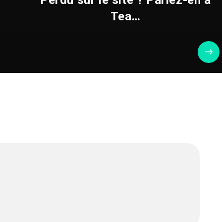
Perdu sur le site ? Parlez-en à
Tea…