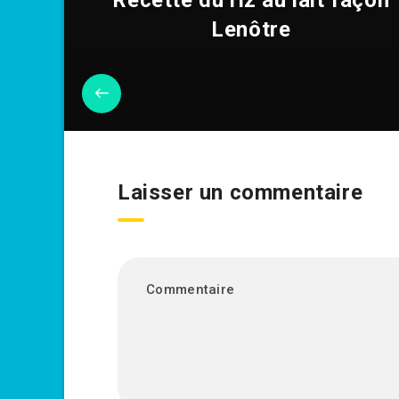
Recette du riz au lait façon
Lenôtre
Laisser un commentaire